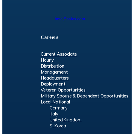
hrsc@aafes.com
Careers
Current Associate
Hourly
Distribution
Management
Headquarters
Deployment
Veteran Opportunities
Military Spouse & Dependent Opportunities
Local National
Germany
Italy
United Kingdom
S. Korea