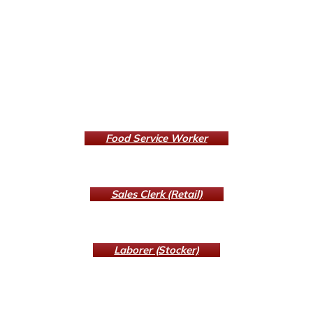
Job Descriptions
Stellenbeschreibungen
Food Service Worker
Systemgastronomie (m/w/d)
Sales Clerk (Retail)
VerkäuferIn (m/w/d)
Laborer (Stocker)
HilfsarbeiterIn (m/w/d)