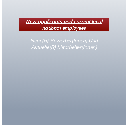
New applicants and current local
national employees
Neue(R) Bewerber(Innen) Und
Aktuelle(R) Mitarbeiter(Innen)